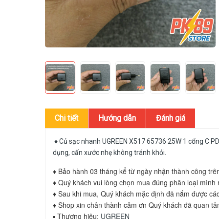
Chi tiết
Hướng dẫn
Đánh giá
♦
Củ sạc nhanh UGREEN X517 65736 25W 1 cổng C PD
dụng, cấn xước nhẹ không tránh khỏi.
♦ Bảo hành 03 tháng kể từ ngày nhận thành công tr
♦ Quý khách vui lòng chọn mua đúng phân loại mìn
♦ Sau khi mua, Quý khách mặc định đã nắm được các 
♦ Shop xin chân thành cảm ơn Quý khách đã quan t
▪ Thương hiệu:
UGREEN