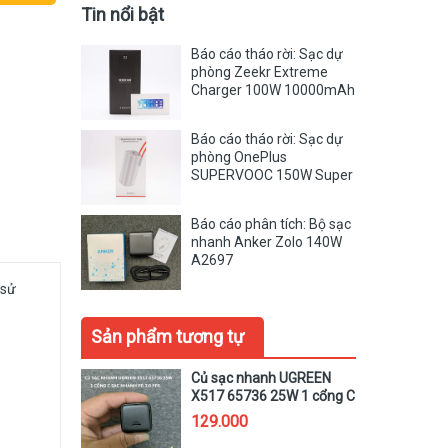
Tin nổi bật
Báo cáo tháo rời: Sạc dự
phòng Zeekr Extreme
Charger 100W 10000mAh
ZEZ100
Báo cáo tháo rời: Sạc dự
phòng OnePlus
SUPERVOOC 150W Super
Flash Charge PBSV07
Báo cáo phân tích: Bộ sạc
nhanh Anker Zolo 140W
A2697
 sử
Sản phẩm tương tự
Củ sạc nhanh UGREEN
X517 65736 25W 1 cổng C
sạc nhanh PD 3.0 PPS
129.000