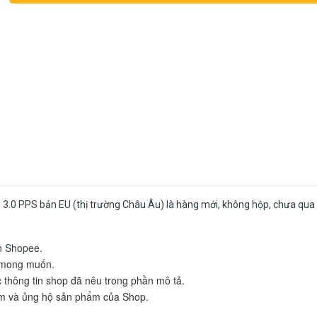
 3.0 PPS bản EU
(thị trường Châu Âu) là hàng mới, không hộp, chưa qua
ên
Shopee
.
h mong muốn.
thông tin shop đã nêu trong phần mô tả.
âm và ủng hộ sản phẩm của Shop.