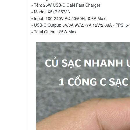
▪ Tên:
25W USB-C GaN Fast Charger
▪ Model:
X517 65736
▪ Input: 100-240V AC 50/60Hz 0.6A Max
▪
USB-C Output
: 5V/3A 9V/2.77A 12V/2.08A -
PPS: 5
▪ Total Output:
25W Max