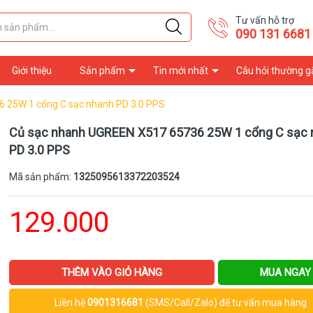
Tư vấn hỗ trợ
090 131 6681
Giới thiệu
Sản phẩm
Tin mới nhất
Câu hỏi thường g
 25W 1 cổng C sạc nhanh PD 3.0 PPS
Củ sạc nhanh UGREEN X517 65736 25W 1 cổng C sạc 
PD 3.0 PPS
Mã sản phẩm:
1325095613372203524
129.000
THÊM VÀO GIỎ HÀNG
MUA NGAY
Liên hệ
0901316681
(SMS/Call/Zalo) để tư vấn mua hàng